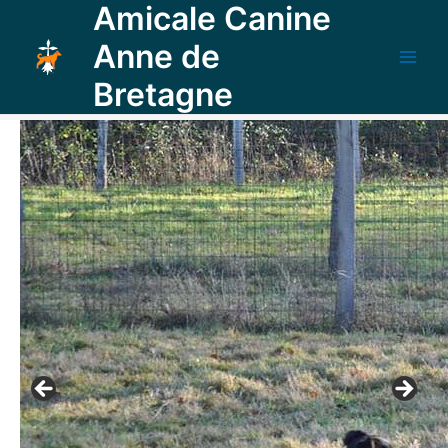
Amicale Canine
Aller
au
Anne de
contenu
Main
Bretagne
Men