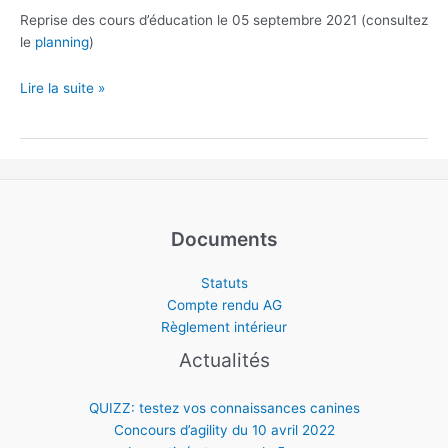
chien
Reprise des cours d’éducation le 05 septembre 2021 (consultez
le
planning
)
Reprise
Lire la suite »
des
cours
en
2021
Documents
Statuts
Compte rendu AG
Règlement intérieur
Actualités
QUIZZ: testez vos connaissances canines
Concours d’agility du 10 avril 2022