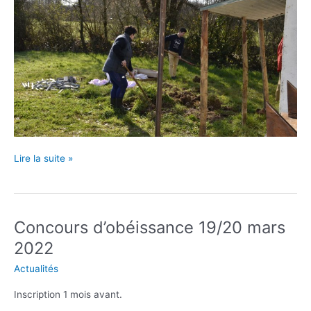
La
Lire la suite »
matinée
travaux
du
5
Concours d’obéissance 19/20 mars
mars
2022
Actualités
Inscription 1 mois avant.