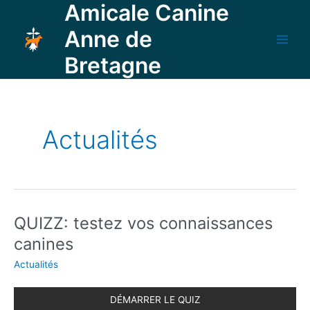
Amicale Canine
Aller
au
Anne de
contenu
Main
Bretagne
Men
Actualités
QUIZZ: testez vos connaissances
canines
Actualités
DÉMARRER LE QUIZ