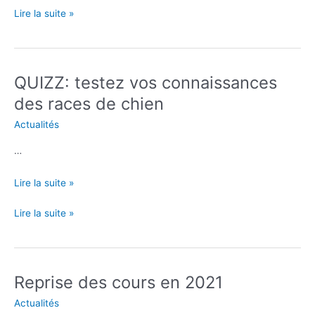
Concours
Lire la suite »
d’obéissance
19/20
mars
2022
QUIZZ: testez vos connaissances
des races de chien
Actualités
…
QUIZZ:
Lire la suite »
testez
QUIZZ:
Lire la suite »
vos
testez
connaissances
vos
des
connaissances
races
des
de
Reprise des cours en 2021
races
chien
Actualités
de